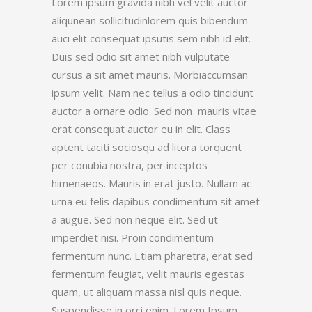
Lorem ipsum gravida nibh vel velit auctor
aliqunean sollicitudinlorem quis bibendum
auci elit consequat ipsutis sem nibh id elit.
Duis sed odio sit amet nibh vulputate
cursus a sit amet mauris. Morbiaccumsan
ipsum velit. Nam nec tellus a odio tincidunt
auctor a ornare odio. Sed non mauris vitae
erat consequat auctor eu in elit. Class
aptent taciti sociosqu ad litora torquent
per conubia nostra, per inceptos
himenaeos. Mauris in erat justo. Nullam ac
urna eu felis dapibus condimentum sit amet
a augue. Sed non neque elit. Sed ut
imperdiet nisi. Proin condimentum
fermentum nunc. Etiam pharetra, erat sed
fermentum feugiat, velit mauris egestas
quam, ut aliquam massa nisl quis neque.
Suspendisse in orci enim. Lorem Ipsum