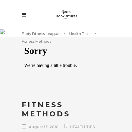
Body Fitness League
>
Health Tips
>
Fitness Methods
FITNESS
METHODS
August 13, 2018
HEALTH TIPS